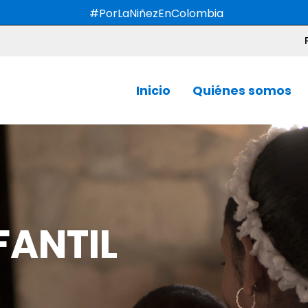
#PorLaNiñezEnColombia
Inicio
Quiénes somos
FANTIL