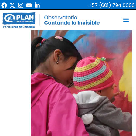
+57 (601) 794 0600
Skip
M
to
content